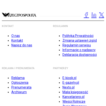
KONTAKT
REGULAMIN
O nas
Polityka Prywatności
Kontakt
Zmiana ustawień zgód
Napisz do nas
Regulamin serwisu
Informacje o nadawcy
Deklaracja dostępności
REKLAMA I PRENUMERATA
PARTNERZY
Reklama
E-kiosk.pl
Ogłoszenia
E-gazety.pl
Prenumerata
Nexto.pl
Archiwum
Mała księgowość
Kancelarierp.pl
Wieści Rolnicze