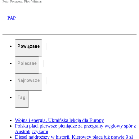
Foto: Fotorzepa, Piotr Wittman
PAP
Powiązane
Polecane
Najnowsze
Tagi
Wojna i energia. Ukraińska lekcja dla Europy
Polska płaci pierwsze pieniądze za przegrany węglowy spór z
Australijczykami
Diesel najdroższy w historii. Kierowcy płacą już prawie 9 zł