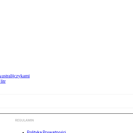
Australijczykami
litr
REGULAMIN
Polityka Prywatności