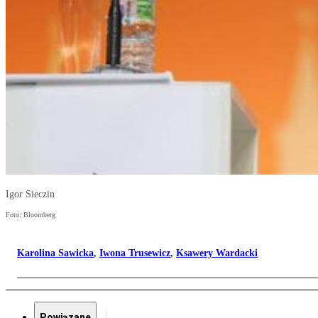
Igor Sieczin
Foto: Bloomberg
Karolina Sawicka
,
Iwona Trusewicz
,
Ksawery Wardacki
Powiązane