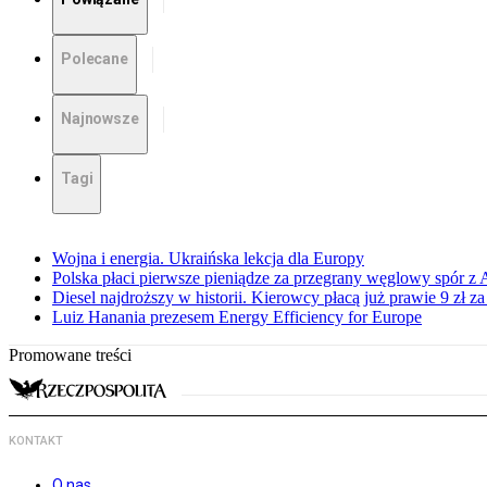
Polecane
Najnowsze
Tagi
Wojna i energia. Ukraińska lekcja dla Europy
Polska płaci pierwsze pieniądze za przegrany węglowy spór z 
Diesel najdroższy w historii. Kierowcy płacą już prawie 9 zł za 
Luiz Hanania prezesem Energy Efficiency for Europe
Promowane treści
KONTAKT
O nas