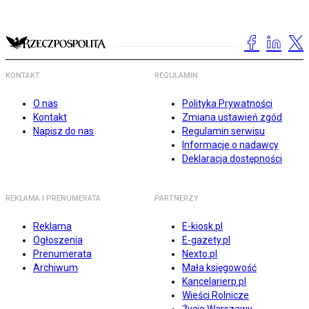
KONTAKT
REGULAMIN
O nas
Polityka Prywatności
Kontakt
Zmiana ustawień zgód
Napisz do nas
Regulamin serwisu
Informacje o nadawcy
Deklaracja dostępności
REKLAMA I PRENUMERATA
PARTNERZY
Reklama
E-kiosk.pl
Ogłoszenia
E-gazety.pl
Prenumerata
Nexto.pl
Archiwum
Mała księgowość
Kancelarierp.pl
Wieści Rolnicze