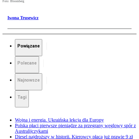
Foto: Bloomberg
Iwona Trusewicz
Powiązane
Polecane
Najnowsze
Tagi
Wojna i energia. Ukraińska lekcja dla Europy
Polska płaci pierwsze pieniądze za przegrany węglowy spór z
Australijczykami
Diesel najdroższy w historii. Kierowcy płacą już prawie 9 zł