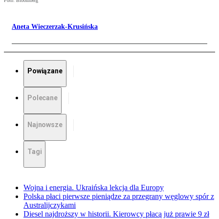
Foto: Bloomberg
Aneta Wieczerzak-Krusińska
Powiązane
Polecane
Najnowsze
Tagi
Wojna i energia. Ukraińska lekcja dla Europy
Polska płaci pierwsze pieniądze za przegrany węglowy spór z
Australijczykami
Diesel najdroższy w historii. Kierowcy płacą już prawie 9 zł