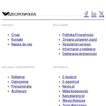
KONTAKT
REGULAMIN
O nas
Polityka Prywatności
Kontakt
Zmiana ustawień zgód
Napisz do nas
Regulamin serwisu
Informacje o nadawcy
Deklaracja dostępności
REKLAMA I PRENUMERATA
PARTNERZY
Reklama
E-kiosk.pl
Ogłoszenia
E-gazety.pl
Prenumerata
Nexto.pl
Archiwum
Mała księgowość
Kancelarierp.pl
Wieści Rolnicze
Życie Warszawy