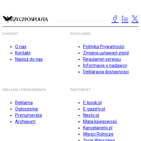
KONTAKT
REGULAMIN
O nas
Polityka Prywatności
Kontakt
Zmiana ustawień zgód
Napisz do nas
Regulamin serwisu
Informacje o nadawcy
Deklaracja dostępności
REKLAMA I PRENUMERATA
PARTNERZY
Reklama
E-kiosk.pl
Ogłoszenia
E-gazety.pl
Prenumerata
Nexto.pl
Archiwum
Mała księgowość
Kancelarierp.pl
Wieści Rolnicze
Życie Warszawy