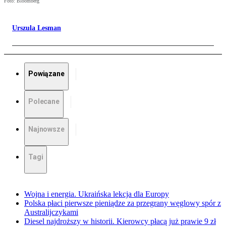
Foto: Bloomberg
Urszula Lesman
Powiązane
Polecane
Najnowsze
Tagi
Wojna i energia. Ukraińska lekcja dla Europy
Polska płaci pierwsze pieniądze za przegrany węglowy spór z
Australijczykami
Diesel najdroższy w historii. Kierowcy płacą już prawie 9 zł