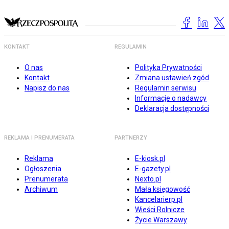
KONTAKT
REGULAMIN
O nas
Polityka Prywatności
Kontakt
Zmiana ustawień zgód
Napisz do nas
Regulamin serwisu
Informacje o nadawcy
Deklaracja dostępności
REKLAMA I PRENUMERATA
PARTNERZY
Reklama
E-kiosk.pl
Ogłoszenia
E-gazety.pl
Prenumerata
Nexto.pl
Archiwum
Mała księgowość
Kancelarierp.pl
Wieści Rolnicze
Życie Warszawy