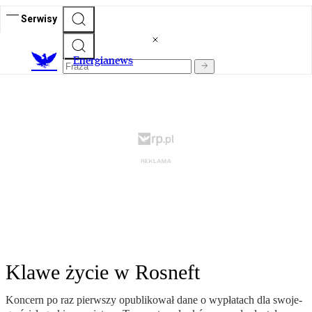
Serwisy
E
nergianews
Klawe życie w Rosneft
Kon­cern po raz pierw­szy opu­bli­ko­wał da­ne o wy­pła­tach dla swo­je­