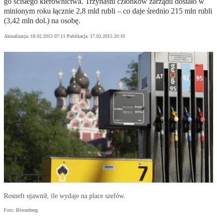
go ści­słe­go kie­row­nic­twa. Trzy­na­stu człon­ków za­rzą­du do­sta­ło w
mi­nio­nym ro­ku łącz­nie 2,8 mld ru­bli – co da­je średnio 215 mln ru­bli
(3,42 mln dol.) na oso­bę.
Aktualizacja:
18.02.2015 07:11
Publikacja:
17.02.2015 20:10
Rosneft ujawnił, ile wydaje na place szefów.
Foto: Bloomberg