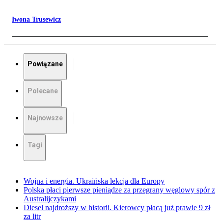
Iwona Trusewicz
Powiązane
Polecane
Najnowsze
Tagi
Wojna i energia. Ukraińska lekcja dla Europy
Polska płaci pierwsze pieniądze za przegrany węglowy spór z
Australijczykami
Diesel najdroższy w historii. Kierowcy płacą już prawie 9 zł
za litr