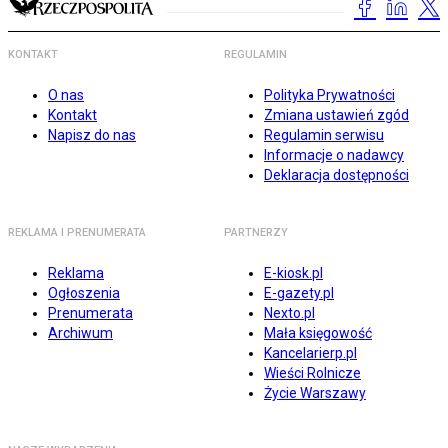
KONTAKT
REGULAMIN
O nas
Polityka Prywatności
Kontakt
Zmiana ustawień zgód
Napisz do nas
Regulamin serwisu
Informacje o nadawcy
Deklaracja dostępności
REKLAMA I PRENUMERATA
PARTNERZY
Reklama
E-kiosk.pl
Ogłoszenia
E-gazety.pl
Prenumerata
Nexto.pl
Archiwum
Mała księgowość
Kancelarierp.pl
Wieści Rolnicze
Życie Warszawy