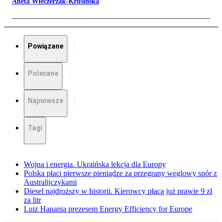
Aneta Wieczerzak-Krusińska
Powiązane
Polecane
Najnowsze
Tagi
Wojna i energia. Ukraińska lekcja dla Europy
Polska płaci pierwsze pieniądze za przegrany węglowy spór z
Australijczykami
Diesel najdroższy w historii. Kierowcy płacą już prawie 9 zł
za litr
Luiz Hanania prezesem Energy Efficiency for Europe