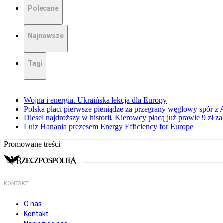
Polecane
Najnowsze
Tagi
Wojna i energia. Ukraińska lekcja dla Europy
Polska płaci pierwsze pieniądze za przegrany węglowy spór z 
Diesel najdroższy w historii. Kierowcy płacą już prawie 9 zł za 
Luiz Hanania prezesem Energy Efficiency for Europe
Promowane treści
KONTAKT
O nas
Kontakt