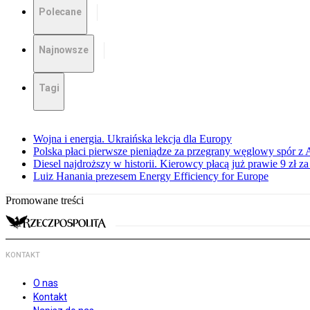
Polecane
Najnowsze
Tagi
Wojna i energia. Ukraińska lekcja dla Europy
Polska płaci pierwsze pieniądze za przegrany węglowy spór z 
Diesel najdroższy w historii. Kierowcy płacą już prawie 9 zł za 
Luiz Hanania prezesem Energy Efficiency for Europe
Promowane treści
KONTAKT
O nas
Kontakt