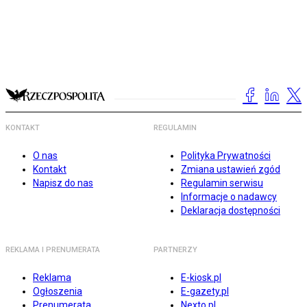
KONTAKT
REGULAMIN
O nas
Polityka Prywatności
Kontakt
Zmiana ustawień zgód
Napisz do nas
Regulamin serwisu
Informacje o nadawcy
Deklaracja dostępności
REKLAMA I PRENUMERATA
PARTNERZY
Reklama
E-kiosk.pl
Ogłoszenia
E-gazety.pl
Prenumerata
Nexto.pl