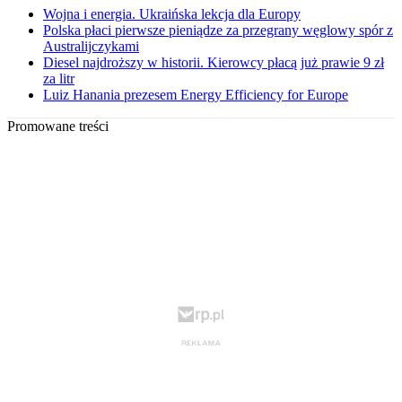
Wojna i energia. Ukraińska lekcja dla Europy
Polska płaci pierwsze pieniądze za przegrany węglowy spór z
Australijczykami
Diesel najdroższy w historii. Kierowcy płacą już prawie 9 zł
za litr
Luiz Hanania prezesem Energy Efficiency for Europe
Promowane treści