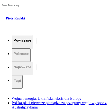
Foto: Bloomberg
Piotr Rudzki
Powiązane
Polecane
Najnowsze
Tagi
Wojna i energia. Ukraińska lekcja dla Europy
Polska płaci pierwsze pieniądze za przegrany węglowy spór z
Australijczykami