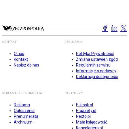
KONTAKT
REGULAMIN
O nas
Polityka Prywatności
Kontakt
Zmiana ustawień zgód
Napisz do nas
Regulamin serwisu
Informacje o nadawcy
Deklaracja dostępności
REKLAMA I PRENUMERATA
PARTNERZY
Reklama
E-kiosk.pl
Ogłoszenia
E-gazety.pl
Prenumerata
Nexto.pl
Archiwum
Mała księgowość
Kancelarierp.pl