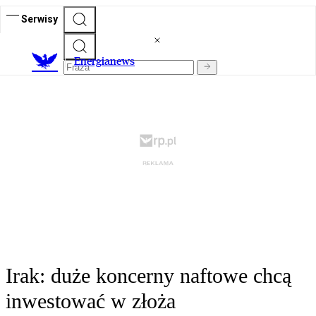
Serwisy
E
nergianews
Irak: duże koncerny naftowe chcą
inwestować w złoża