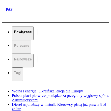
PAP
Powiązane
Polecane
Najnowsze
Tagi
Wojna i energia. Ukraińska lekcja dla Europy
Polska płaci pierwsze pieniądze za przegrany węglowy spór z
Australijczykami
Diesel najdroższy w historii. Kierowcy płacą już prawie 9 zł
za litr