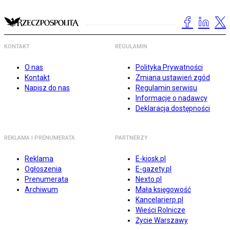
KONTAKT
REGULAMIN
O nas
Polityka Prywatności
Kontakt
Zmiana ustawień zgód
Napisz do nas
Regulamin serwisu
Informacje o nadawcy
Deklaracja dostępności
REKLAMA I PRENUMERATA
PARTNERZY
Reklama
E-kiosk.pl
Ogłoszenia
E-gazety.pl
Prenumerata
Nexto.pl
Archiwum
Mała księgowość
Kancelarierp.pl
Wieści Rolnicze
Życie Warszawy