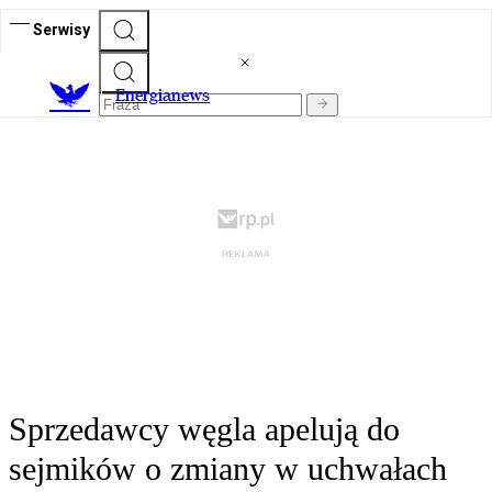
Serwisy
E
nergianews
Sprzedawcy węgla apelują do
sejmików o zmiany w uchwałach