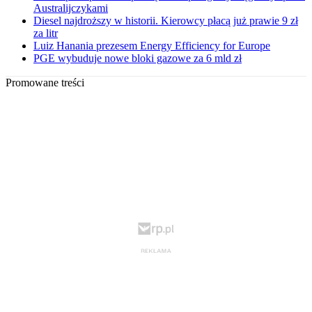
Australijczykami
Diesel najdroższy w historii. Kierowcy płacą już prawie 9 zł
za litr
Luiz Hanania prezesem Energy Efficiency for Europe
PGE wybuduje nowe bloki gazowe za 6 mld zł
Promowane treści