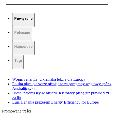
Powiązane
Polecane
Najnowsze
Tagi
Wojna i energia. Ukraińska lekcja dla Europy
Polska płaci pierwsze pieniądze za przegrany węglowy spór z
Australijczykami
Diesel najdroższy w historii. Kierowcy płacą już prawie 9 zł
za litr
Luiz Hanania prezesem Energy Efficiency for Europe
Promowane treści