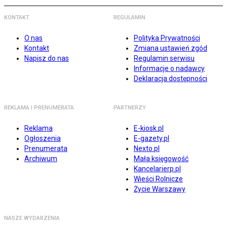
KONTAKT
REGULAMIN
O nas
Polityka Prywatności
Kontakt
Zmiana ustawień zgód
Napisz do nas
Regulamin serwisu
Informacje o nadawcy
Deklaracja dostępności
REKLAMA I PRENUMERATA
PARTNERZY
Reklama
E-kiosk.pl
Ogłoszenia
E-gazety.pl
Prenumerata
Nexto.pl
Archiwum
Mała księgowość
Kancelarierp.pl
Wieści Rolnicze
Życie Warszawy
NASZE WYDARZENIA