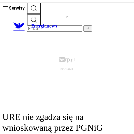
Serwisy
E
nergianews
URE nie zgadza się na
wnioskowaną przez PGNiG