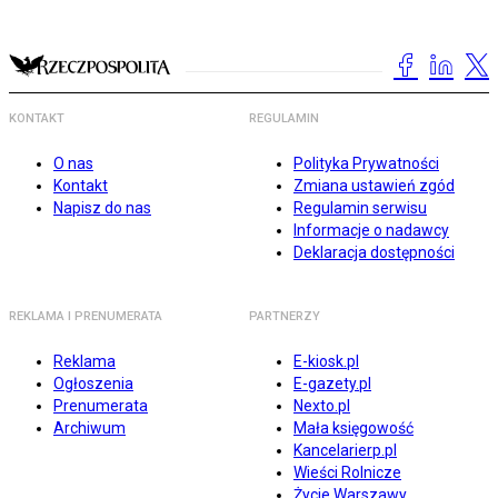
KONTAKT
REGULAMIN
O nas
Polityka Prywatności
Kontakt
Zmiana ustawień zgód
Napisz do nas
Regulamin serwisu
Informacje o nadawcy
Deklaracja dostępności
REKLAMA I PRENUMERATA
PARTNERZY
Reklama
E-kiosk.pl
Ogłoszenia
E-gazety.pl
Prenumerata
Nexto.pl
Archiwum
Mała księgowość
Kancelarierp.pl
Wieści Rolnicze
Życie Warszawy