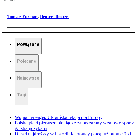
Foto: AFP
Tomasz Furman
,
Reuters Reuters
Powiązane
Polecane
Najnowsze
Tagi
Wojna i energia. Ukraińska lekcja dla Europy
Polska płaci pierwsze pieniądze za przegrany węglowy spór z
Australijczykami
Diesel najdroższy w historii. Kierowcy płacą już prawie 9 zł