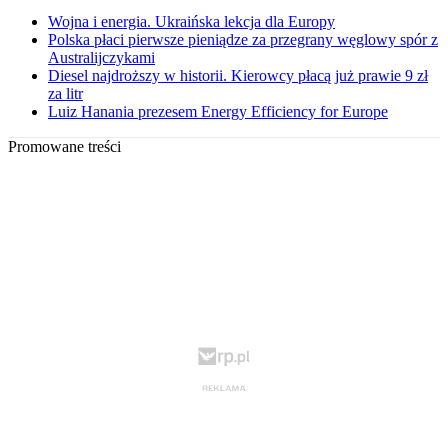
Wojna i energia. Ukraińska lekcja dla Europy
Polska płaci pierwsze pieniądze za przegrany węglowy spór z
Australijczykami
Diesel najdroższy w historii. Kierowcy płacą już prawie 9 zł
za litr
Luiz Hanania prezesem Energy Efficiency for Europe
Promowane treści