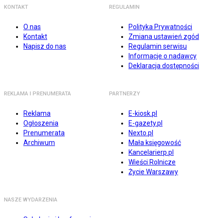
KONTAKT
REGULAMIN
O nas
Polityka Prywatności
Kontakt
Zmiana ustawień zgód
Napisz do nas
Regulamin serwisu
Informacje o nadawcy
Deklaracja dostępności
REKLAMA I PRENUMERATA
PARTNERZY
Reklama
E-kiosk.pl
Ogłoszenia
E-gazety.pl
Prenumerata
Nexto.pl
Archiwum
Mała księgowość
Kancelarierp.pl
Wieści Rolnicze
Życie Warszawy
NASZE WYDARZENIA