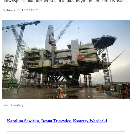
półwyspie Jamał oraz wejściem kapitałowym do koncernu Novatek
Publikacja:
15.11.2011 15:57
Foto: Bloomberg
Karolina Sawicka
,
Iwona Trusewicz
,
Ksawery Wardacki