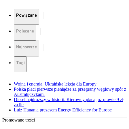
Powiązane
Polecane
Najnowsze
Tagi
Wojna i energia. Ukraińska lekcja dla Europy
Polska płaci pierwsze pieniądze za przegrany węglowy spór z
Australijczykami
Diesel najdroższy w historii. Kierowcy płacą już prawie 9 zł
za litr
Luiz Hanania prezesem Energy Efficiency for Europe
Promowane treści