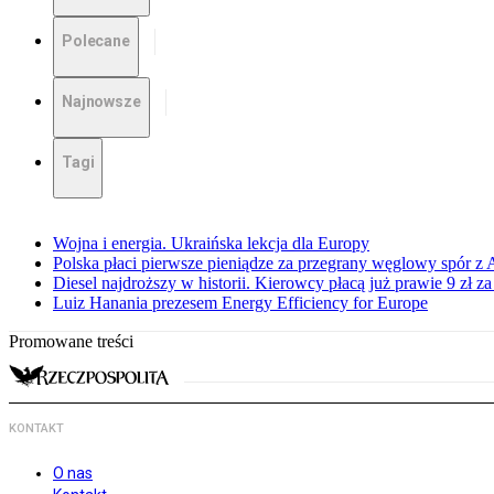
Polecane
Najnowsze
Tagi
Wojna i energia. Ukraińska lekcja dla Europy
Polska płaci pierwsze pieniądze za przegrany węglowy spór z 
Diesel najdroższy w historii. Kierowcy płacą już prawie 9 zł za 
Luiz Hanania prezesem Energy Efficiency for Europe
Promowane treści
KONTAKT
O nas