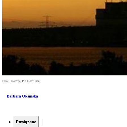
Foto: Fotorzepa, Pio Piotr Guzik
Barbara Oksińska
Powiązane