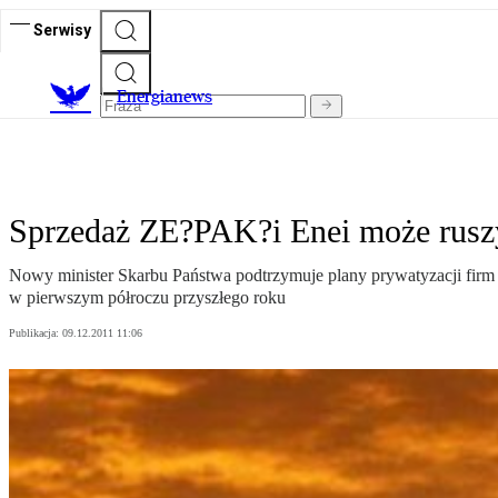
Serwisy
E
nergianews
Sprzedaż ZE?PAK?i Enei może ruszy
Nowy minister Skarbu Państwa podtrzymuje plany prywatyzacji firm
w pierwszym półroczu przyszłego roku
Publikacja:
09.12.2011 11:06