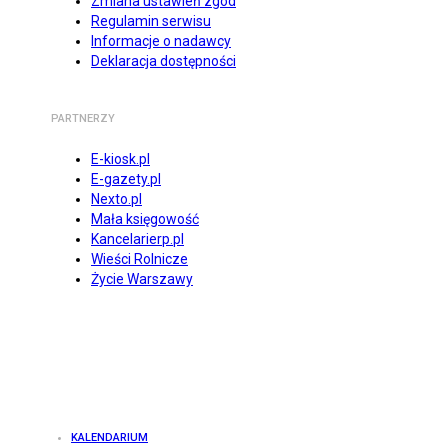
Zmiana ustawień zgód
Regulamin serwisu
Informacje o nadawcy
Deklaracja dostępności
PARTNERZY
E-kiosk.pl
E-gazety.pl
Nexto.pl
Mała księgowość
Kancelarierp.pl
Wieści Rolnicze
Życie Warszawy
KALENDARIUM