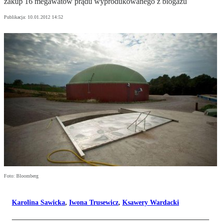
zakup 16 megawatów prądu wyprodukowanego z biogazu
Publikacja:
10.01.2012 14:52
Foto: Bloomberg
Karolina Sawicka
,
Iwona Trusewicz
,
Ksawery Wardacki