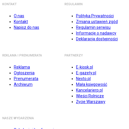
KONTAKT
REGULAMIN
O nas
Polityka Prywatności
Kontakt
Zmiana ustawień zgód
Napisz do nas
Regulamin serwisu
Informacje o nadawcy
Deklaracja dostępności
REKLAMA I PRENUMERATA
PARTNERZY
Reklama
E-kiosk.pl
Ogłoszenia
E-gazety.pl
Prenumerata
Nexto.pl
Archiwum
Mała księgowość
Kancelarierp.pl
Wieści Rolnicze
Życie Warszawy
NASZE WYDARZENIA