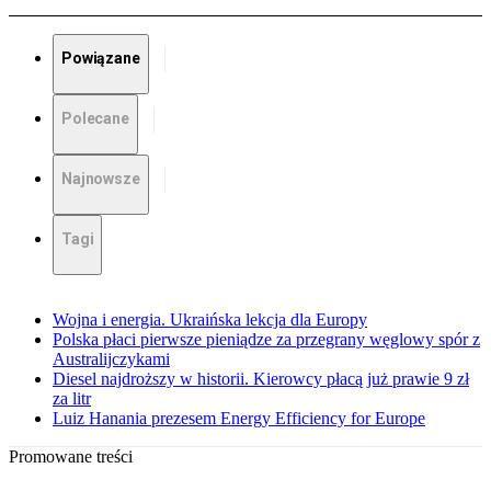
Powiązane
Polecane
Najnowsze
Tagi
Wojna i energia. Ukraińska lekcja dla Europy
Polska płaci pierwsze pieniądze za przegrany węglowy spór z
Australijczykami
Diesel najdroższy w historii. Kierowcy płacą już prawie 9 zł
za litr
Luiz Hanania prezesem Energy Efficiency for Europe
Promowane treści