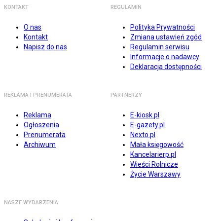
KONTAKT
REGULAMIN
O nas
Polityka Prywatności
Kontakt
Zmiana ustawień zgód
Napisz do nas
Regulamin serwisu
Informacje o nadawcy
Deklaracja dostępności
REKLAMA I PRENUMERATA
PARTNERZY
Reklama
E-kiosk.pl
Ogłoszenia
E-gazety.pl
Prenumerata
Nexto.pl
Archiwum
Mała księgowość
Kancelarierp.pl
Wieści Rolnicze
Życie Warszawy
NASZE WYDARZENIA