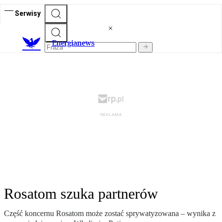
Serwisy
E
nergianews
Rosatom szuka partnerów
Część koncernu Rosatom może zostać sprywatyzowana – wynika z