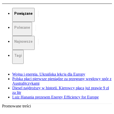
Powiązane
Polecane
Najnowsze
Tagi
Wojna i energia. Ukraińska lekcja dla Europy
Polska płaci pierwsze pieniądze za przegrany węglowy spór z
Australijczykami
Diesel najdroższy w historii. Kierowcy płacą już prawie 9 zł
za litr
Luiz Hanania prezesem Energy Efficiency for Europe
Promowane treści