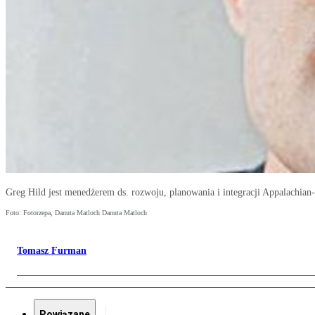
Greg Hild jest menedżerem ds. rozwoju, planowania i integracji Appalachi
Foto: Fotorzepa, Danuta Matloch Danuta Matloch
Tomasz Furman
Powiązane