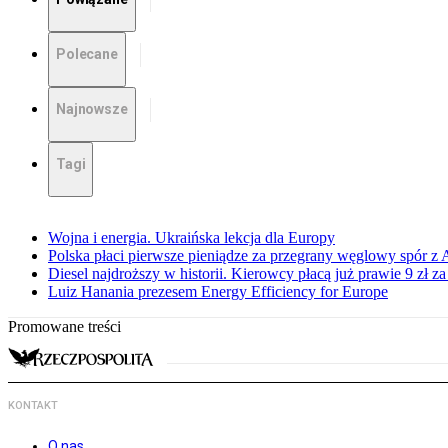
Polecane
Najnowsze
Tagi
Wojna i energia. Ukraińska lekcja dla Europy
Polska płaci pierwsze pieniądze za przegrany węglowy spór z 
Diesel najdroższy w historii. Kierowcy płacą już prawie 9 zł za 
Luiz Hanania prezesem Energy Efficiency for Europe
Promowane treści
KONTAKT
O nas