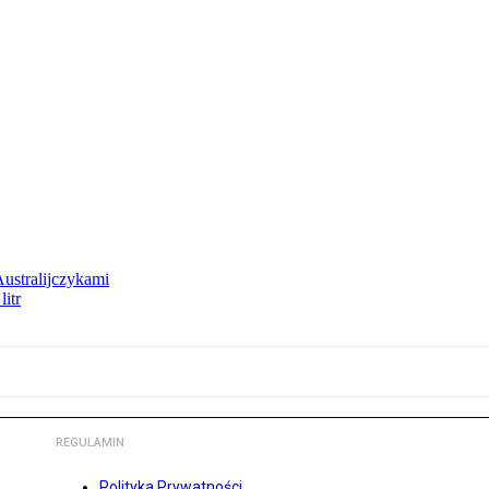
Australijczykami
litr
REGULAMIN
Polityka Prywatności