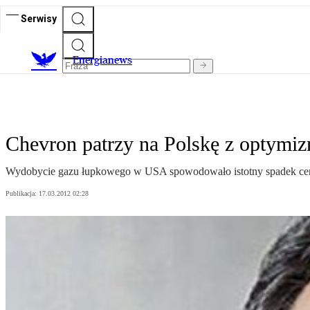
Serwisy
E
nergianews
Chevron patrzy na Polskę z optym
Wydobycie gazu łupkowego w USA spowodowało istotny spadek cen te
Publikacja:
17.03.2012 02:28