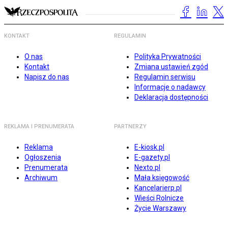
KONTAKT
REGULAMIN
O nas
Polityka Prywatności
Kontakt
Zmiana ustawień zgód
Napisz do nas
Regulamin serwisu
Informacje o nadawcy
Deklaracja dostępności
REKLAMA I PRENUMERATA
PARTNERZY
Reklama
E-kiosk.pl
Ogłoszenia
E-gazety.pl
Prenumerata
Nexto.pl
Archiwum
Mała księgowość
Kancelarierp.pl
Wieści Rolnicze
Życie Warszawy