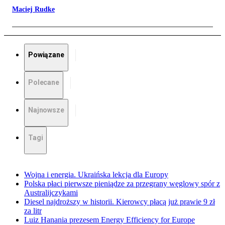
Maciej Rudke
Powiązane
Polecane
Najnowsze
Tagi
Wojna i energia. Ukraińska lekcja dla Europy
Polska płaci pierwsze pieniądze za przegrany węglowy spór z
Australijczykami
Diesel najdroższy w historii. Kierowcy płacą już prawie 9 zł
za litr
Luiz Hanania prezesem Energy Efficiency for Europe