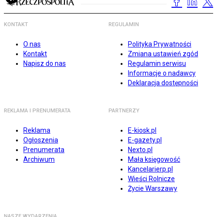
KONTAKT
REGULAMIN
O nas
Polityka Prywatności
Kontakt
Zmiana ustawień zgód
Napisz do nas
Regulamin serwisu
Informacje o nadawcy
Deklaracja dostępności
REKLAMA I PRENUMERATA
PARTNERZY
Reklama
E-kiosk.pl
Ogłoszenia
E-gazety.pl
Prenumerata
Nexto.pl
Archiwum
Mała księgowość
Kancelarierp.pl
Wieści Rolnicze
Życie Warszawy
NASZE WYDARZENIA