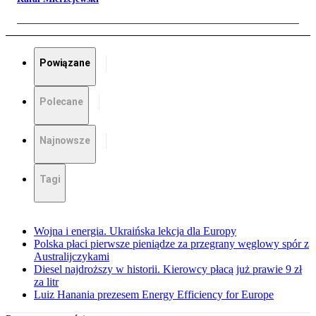
Powiązane
Polecane
Najnowsze
Tagi
Wojna i energia. Ukraińska lekcja dla Europy
Polska płaci pierwsze pieniądze za przegrany węglowy spór z
Australijczykami
Diesel najdroższy w historii. Kierowcy płacą już prawie 9 zł
za litr
Luiz Hanania prezesem Energy Efficiency for Europe