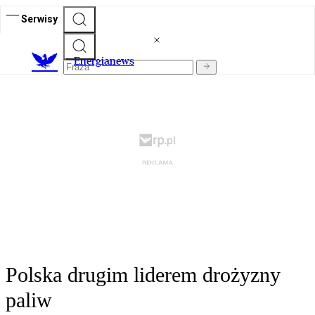
Serwisy
E
nergianews
Polska drugim liderem drożyzny
paliw