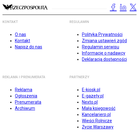
KONTAKT
REGULAMIN
O nas
Polityka Prywatności
Kontakt
Zmiana ustawień zgód
Napisz do nas
Regulamin serwisu
Informacje o nadawcy
Deklaracja dostępności
REKLAMA I PRENUMERATA
PARTNERZY
Reklama
E-kiosk.pl
Ogłoszenia
E-gazety.pl
Prenumerata
Nexto.pl
Archiwum
Mała księgowość
Kancelarierp.pl
Wieści Rolnicze
Życie Warszawy