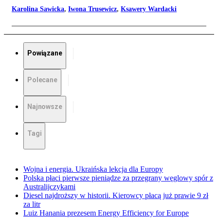
Karolina Sawicka
,
Iwona Trusewicz
,
Ksawery Wardacki
Powiązane
Polecane
Najnowsze
Tagi
Wojna i energia. Ukraińska lekcja dla Europy
Polska płaci pierwsze pieniądze za przegrany węglowy spór z
Australijczykami
Diesel najdroższy w historii. Kierowcy płacą już prawie 9 zł
za litr
Luiz Hanania prezesem Energy Efficiency for Europe