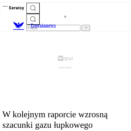
Serwisy
E
nergianews
W kolejnym raporcie wzrosną
szacunki gazu łupkowego