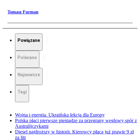
Tomasz Furman
Powiązane
Polecane
Najnowsze
Tagi
Wojna i energia. Ukraińska lekcja dla Europy
Polska płaci pierwsze pieniądze za przegrany węglowy spór z
Australijczykami
Diesel najdroższy w historii. Kierowcy płacą już prawie 9 zł
za litr