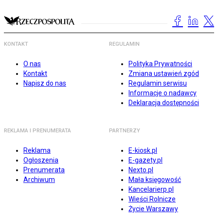
KONTAKT
REGULAMIN
O nas
Polityka Prywatności
Kontakt
Zmiana ustawień zgód
Napisz do nas
Regulamin serwisu
Informacje o nadawcy
Deklaracja dostępności
REKLAMA I PRENUMERATA
PARTNERZY
Reklama
E-kiosk.pl
Ogłoszenia
E-gazety.pl
Prenumerata
Nexto.pl
Archiwum
Mała księgowość
Kancelarierp.pl
Wieści Rolnicze
Życie Warszawy