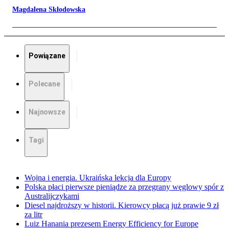
Magdalena Skłodowska
Powiązane
Polecane
Najnowsze
Tagi
Wojna i energia. Ukraińska lekcja dla Europy
Polska płaci pierwsze pieniądze za przegrany węglowy spór z
Australijczykami
Diesel najdroższy w historii. Kierowcy płacą już prawie 9 zł
za litr
Luiz Hanania prezesem Energy Efficiency for Europe