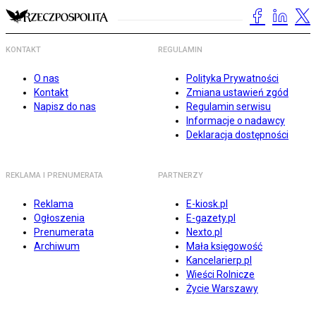
KONTAKT
REGULAMIN
O nas
Polityka Prywatności
Kontakt
Zmiana ustawień zgód
Napisz do nas
Regulamin serwisu
Informacje o nadawcy
Deklaracja dostępności
REKLAMA I PRENUMERATA
PARTNERZY
Reklama
E-kiosk.pl
Ogłoszenia
E-gazety.pl
Prenumerata
Nexto.pl
Archiwum
Mała księgowość
Kancelarierp.pl
Wieści Rolnicze
Życie Warszawy