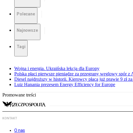
Polecane
Najnowsze
Tagi
Wojna i energia. Ukraińska lekcja dla Europy
Polska płaci pierwsze pieniądze za przegrany węglowy spór z 
Diesel najdroższy w historii. Kierowcy płacą już prawie 9 zł za 
Luiz Hanania prezesem Energy Efficiency for Europe
Promowane treści
KONTAKT
O nas