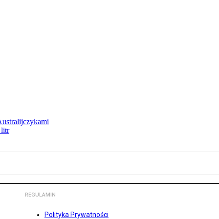
Australijczykami
litr
REGULAMIN
Polityka Prywatności