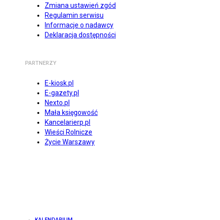
Zmiana ustawień zgód
Regulamin serwisu
Informacje o nadawcy
Deklaracja dostępności
PARTNERZY
E-kiosk.pl
E-gazety.pl
Nexto.pl
Mała księgowość
Kancelarierp.pl
Wieści Rolnicze
Życie Warszawy
KALENDARIUM