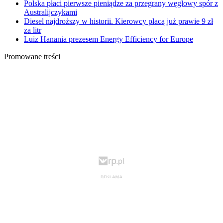
Polska płaci pierwsze pieniądze za przegrany węglowy spór z
Australijczykami
Diesel najdroższy w historii. Kierowcy płacą już prawie 9 zł
za litr
Luiz Hanania prezesem Energy Efficiency for Europe
Promowane treści