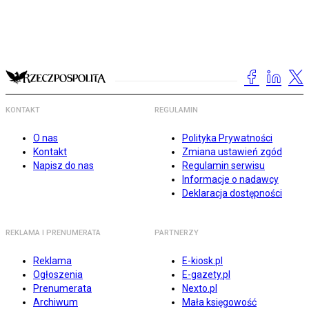
KONTAKT
REGULAMIN
O nas
Polityka Prywatności
Kontakt
Zmiana ustawień zgód
Napisz do nas
Regulamin serwisu
Informacje o nadawcy
Deklaracja dostępności
REKLAMA I PRENUMERATA
PARTNERZY
Reklama
E-kiosk.pl
Ogłoszenia
E-gazety.pl
Prenumerata
Nexto.pl
Archiwum
Mała księgowość