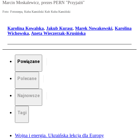
Marcin Moskalewicz, prezes PERN "Przyjaźń"
Foto: Fotorzepa, Kuba Kamiński Kub Kuba Kamiński
Karolina Kowalska
,
Jakub Kurasz
,
Marek Nowakowski
,
Karolina
Wichowska
,
Aneta Wieczerzak-Krusińska
Powiązane
Polecane
Najnowsze
Tagi
Wojna i energia. Ukraińska lekcja dla Europy