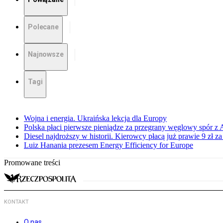
Polecane
Najnowsze
Tagi
Wojna i energia. Ukraińska lekcja dla Europy
Polska płaci pierwsze pieniądze za przegrany węglowy spór z 
Diesel najdroższy w historii. Kierowcy płacą już prawie 9 zł za 
Luiz Hanania prezesem Energy Efficiency for Europe
Promowane treści
KONTAKT
O nas