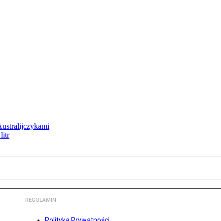
Australijczykami
litr
REGULAMIN
Polityka Prywatności