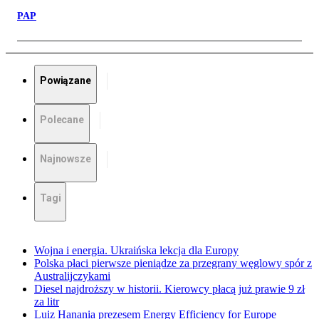
PAP
Powiązane
Polecane
Najnowsze
Tagi
Wojna i energia. Ukraińska lekcja dla Europy
Polska płaci pierwsze pieniądze za przegrany węglowy spór z
Australijczykami
Diesel najdroższy w historii. Kierowcy płacą już prawie 9 zł
za litr
Luiz Hanania prezesem Energy Efficiency for Europe