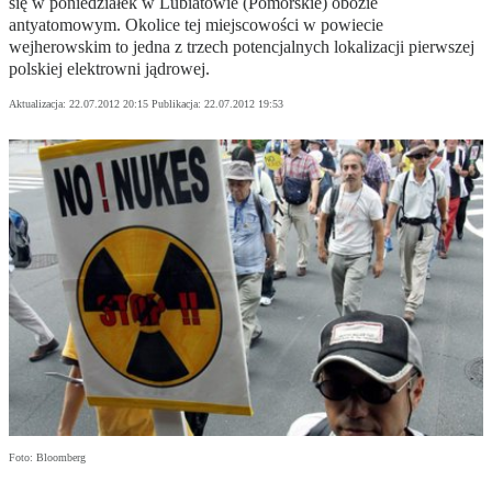
się w poniedziałek w Lubiatowie (Pomorskie) obozie
antyatomowym. Okolice tej miejscowości w powiecie
wejherowskim to jedna z trzech potencjalnych lokalizacji pierwszej
polskiej elektrowni jądrowej.
Aktualizacja:
22.07.2012 20:15
Publikacja:
22.07.2012 19:53
Foto: Bloomberg