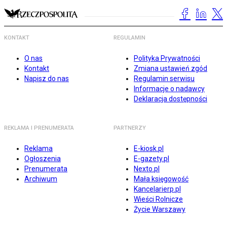
KONTAKT
REGULAMIN
O nas
Polityka Prywatności
Kontakt
Zmiana ustawień zgód
Napisz do nas
Regulamin serwisu
Informacje o nadawcy
Deklaracja dostępności
REKLAMA I PRENUMERATA
PARTNERZY
Reklama
E-kiosk.pl
Ogłoszenia
E-gazety.pl
Prenumerata
Nexto.pl
Archiwum
Mała księgowość
Kancelarierp.pl
Wieści Rolnicze
Życie Warszawy