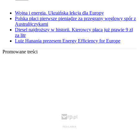
Wojna i energia. Ukraińska lekcja dla Europy
Polska płaci pierwsze pieniądze za przegrany węglowy spór z
Australijczykami
Diesel najdroższy w historii. Kierowcy płacą już prawie 9 zł
za litr
Luiz Hanania prezesem Energy Efficiency for Europe
Promowane treści