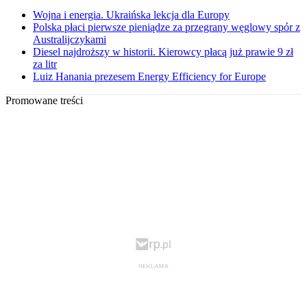
Wojna i energia. Ukraińska lekcja dla Europy
Polska płaci pierwsze pieniądze za przegrany węglowy spór z
Australijczykami
Diesel najdroższy w historii. Kierowcy płacą już prawie 9 zł
za litr
Luiz Hanania prezesem Energy Efficiency for Europe
Promowane treści