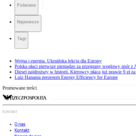
Polecane
Najnowsze
Tagi
Wojna i energia. Ukraińska lekcja dla Europy
Polska płaci pierwsze pieniądze za przegrany węglowy spór z 
Diesel najdroższy w historii. Kierowcy płacą już prawie 9 zł za 
Luiz Hanania prezesem Energy Efficiency for Europe
Promowane treści
KONTAKT
O nas
Kontakt