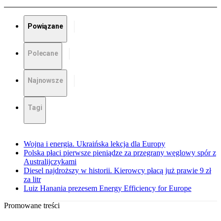
Powiązane
Polecane
Najnowsze
Tagi
Wojna i energia. Ukraińska lekcja dla Europy
Polska płaci pierwsze pieniądze za przegrany węglowy spór z
Australijczykami
Diesel najdroższy w historii. Kierowcy płacą już prawie 9 zł
za litr
Luiz Hanania prezesem Energy Efficiency for Europe
Promowane treści