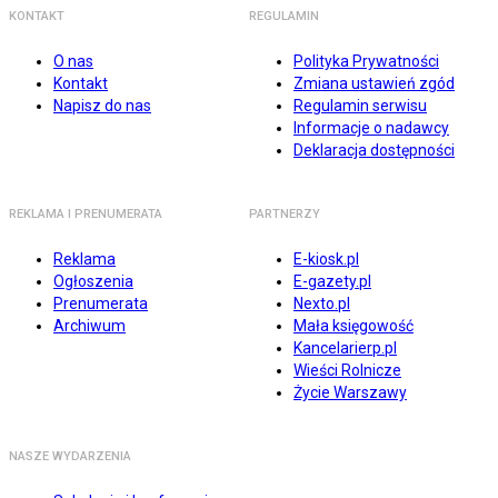
KONTAKT
REGULAMIN
O nas
Polityka Prywatności
Kontakt
Zmiana ustawień zgód
Napisz do nas
Regulamin serwisu
Informacje o nadawcy
Deklaracja dostępności
REKLAMA I PRENUMERATA
PARTNERZY
Reklama
E-kiosk.pl
Ogłoszenia
E-gazety.pl
Prenumerata
Nexto.pl
Archiwum
Mała księgowość
Kancelarierp.pl
Wieści Rolnicze
Życie Warszawy
NASZE WYDARZENIA