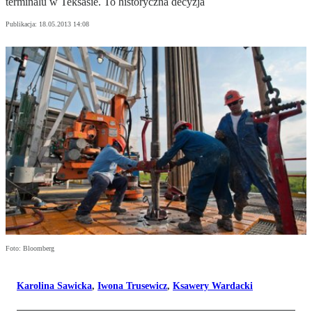
terminalu w Teksasie. To historyczna decyzja
Publikacja:
18.05.2013 14:08
Foto: Bloomberg
Karolina Sawicka
,
Iwona Trusewicz
,
Ksawery Wardacki