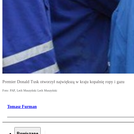
Premier Donald Tusk otworzył największą w kraju kopalnię ropy i gazu
Foto: PAP, Lech Muszyński Lech Muszyński
Tomasz Furman
Powiązane