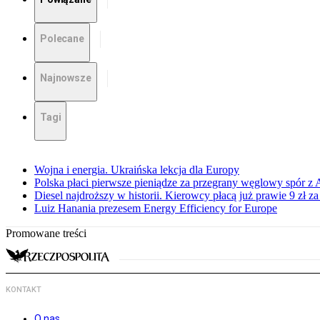
Polecane
Najnowsze
Tagi
Wojna i energia. Ukraińska lekcja dla Europy
Polska płaci pierwsze pieniądze za przegrany węglowy spór z 
Diesel najdroższy w historii. Kierowcy płacą już prawie 9 zł za 
Luiz Hanania prezesem Energy Efficiency for Europe
Promowane treści
KONTAKT
O nas