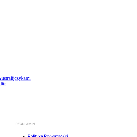
Australijczykami
litr
REGULAMIN
Polityka Prywatności