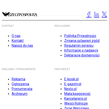
KONTAKT
REGULAMIN
O nas
Polityka Prywatności
Kontakt
Zmiana ustawień zgód
Napisz do nas
Regulamin serwisu
Informacje o nadawcy
Deklaracja dostępności
REKLAMA I PRENUMERATA
PARTNERZY
Reklama
E-kiosk.pl
Ogłoszenia
E-gazety.pl
Prenumerata
Nexto.pl
Archiwum
Mała księgowość
Kancelarierp.pl
Wieści Rolnicze
Życie Warszawy