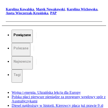
Karolina Kowalska
,
Marek Nowakowski
,
Karolina Wichowska
,
Aneta Wieczerzak-Krusińska
,
PAP
Powiązane
Polecane
Najnowsze
Tagi
Wojna i energia. Ukraińska lekcja dla Europy
Polska płaci pierwsze pieniądze za przegrany węglowy spór z
Australijczykami
Diesel najdroższy w historii. Kierowcy płacą już prawie 9 zł