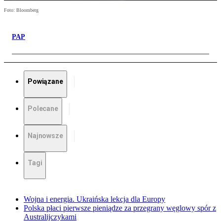
Foto: Bloomberg
PAP
Powiązane
Polecane
Najnowsze
Tagi
Wojna i energia. Ukraińska lekcja dla Europy
Polska płaci pierwsze pieniądze za przegrany węglowy spór z
Australijczykami