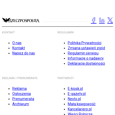
KONTAKT
REGULAMIN
O nas
Polityka Prywatności
Kontakt
Zmiana ustawień zgód
Napisz do nas
Regulamin serwisu
Informacje o nadawcy
Deklaracja dostępności
REKLAMA I PRENUMERATA
PARTNERZY
Reklama
E-kiosk.pl
Ogłoszenia
E-gazety.pl
Prenumerata
Nexto.pl
Archiwum
Mała księgowość
Kancelarierp.pl
Wieści Rolnicze