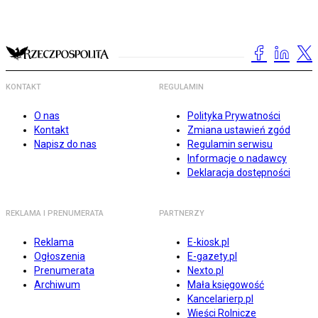
KONTAKT
REGULAMIN
O nas
Polityka Prywatności
Kontakt
Zmiana ustawień zgód
Napisz do nas
Regulamin serwisu
Informacje o nadawcy
Deklaracja dostępności
REKLAMA I PRENUMERATA
PARTNERZY
Reklama
E-kiosk.pl
Ogłoszenia
E-gazety.pl
Prenumerata
Nexto.pl
Archiwum
Mała księgowość
Kancelarierp.pl
Wieści Rolnicze