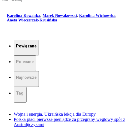
Foto: Bloomberg
Karolina Kowalska
,
Marek Nowakowski
,
Karolina Wichowska
,
Aneta Wieczerzak-Krusińska
Powiązane
Polecane
Najnowsze
Tagi
Wojna i energia. Ukraińska lekcja dla Europy
Polska płaci pierwsze pieniądze za przegrany węglowy spór z
Australijczykami