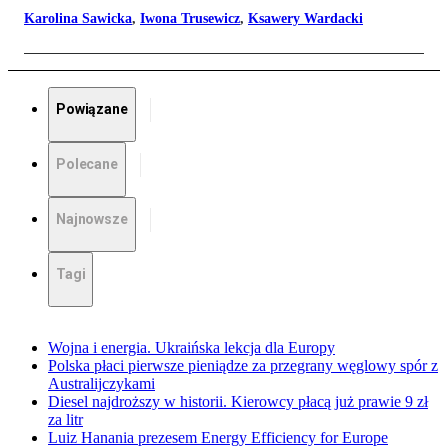
Karolina Sawicka
,
Iwona Trusewicz
,
Ksawery Wardacki
Powiązane
Polecane
Najnowsze
Tagi
Wojna i energia. Ukraińska lekcja dla Europy
Polska płaci pierwsze pieniądze za przegrany węglowy spór z
Australijczykami
Diesel najdroższy w historii. Kierowcy płacą już prawie 9 zł
za litr
Luiz Hanania prezesem Energy Efficiency for Europe