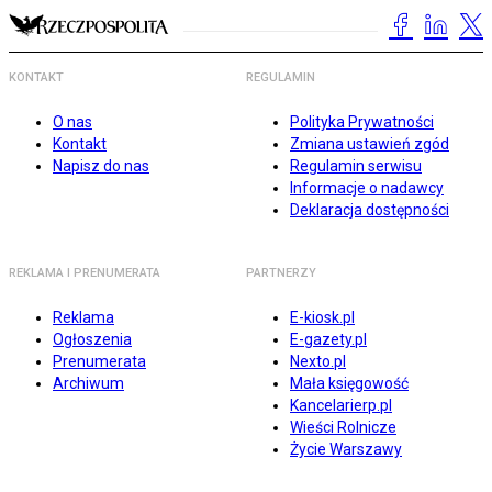
KONTAKT
REGULAMIN
O nas
Polityka Prywatności
Kontakt
Zmiana ustawień zgód
Napisz do nas
Regulamin serwisu
Informacje o nadawcy
Deklaracja dostępności
REKLAMA I PRENUMERATA
PARTNERZY
Reklama
E-kiosk.pl
Ogłoszenia
E-gazety.pl
Prenumerata
Nexto.pl
Archiwum
Mała księgowość
Kancelarierp.pl
Wieści Rolnicze
Życie Warszawy