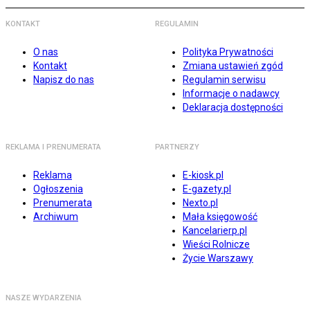
KONTAKT
REGULAMIN
O nas
Polityka Prywatności
Kontakt
Zmiana ustawień zgód
Napisz do nas
Regulamin serwisu
Informacje o nadawcy
Deklaracja dostępności
REKLAMA I PRENUMERATA
PARTNERZY
Reklama
E-kiosk.pl
Ogłoszenia
E-gazety.pl
Prenumerata
Nexto.pl
Archiwum
Mała księgowość
Kancelarierp.pl
Wieści Rolnicze
Życie Warszawy
NASZE WYDARZENIA