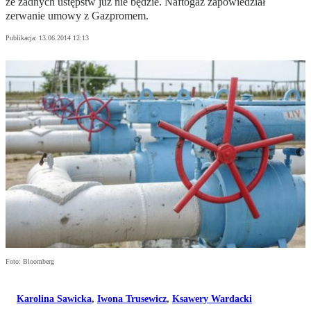
że żadnych ustępstw już nie będzie. Naftogaz zapowiedział
zerwanie umowy z Gazpromem.
Publikacja:
13.06.2014 12:13
Foto: Bloomberg
Karolina Sawicka
,
Iwona Trusewicz
,
Ksawery Wardacki