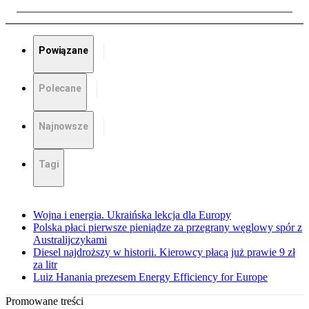
Powiązane
Polecane
Najnowsze
Tagi
Wojna i energia. Ukraińska lekcja dla Europy
Polska płaci pierwsze pieniądze za przegrany węglowy spór z
Australijczykami
Diesel najdroższy w historii. Kierowcy płacą już prawie 9 zł
za litr
Luiz Hanania prezesem Energy Efficiency for Europe
Promowane treści