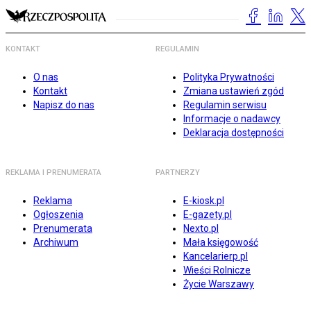
KONTAKT
REGULAMIN
O nas
Polityka Prywatności
Kontakt
Zmiana ustawień zgód
Napisz do nas
Regulamin serwisu
Informacje o nadawcy
Deklaracja dostępności
REKLAMA I PRENUMERATA
PARTNERZY
Reklama
E-kiosk.pl
Ogłoszenia
E-gazety.pl
Prenumerata
Nexto.pl
Archiwum
Mała księgowość
Kancelarierp.pl
Wieści Rolnicze
Życie Warszawy