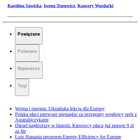
Karolina Sawicka
,
Iwona Trusewicz
,
Ksawery Wardacki
Powiązane
Polecane
Najnowsze
Tagi
Wojna i energia. Ukraińska lekcja dla Europy
Polska płaci pierwsze pieniądze za przegrany węglowy spór z
Australijczykami
Diesel najdroższy w historii. Kierowcy płacą już prawie 9 zł
za litr
Luiz Hanania prezesem Energy Efficiency for Europe