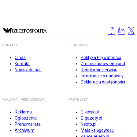
KONTAKT
REGULAMIN
O nas
Polityka Prywatności
Kontakt
Zmiana ustawień zgód
Napisz do nas
Regulamin serwisu
Informacje o nadawcy
Deklaracja dostępności
REKLAMA I PRENUMERATA
PARTNERZY
Reklama
E-kiosk.pl
Ogłoszenia
E-gazety.pl
Prenumerata
Nexto.pl
Archiwum
Mała księgowość
Kancelarierp.pl