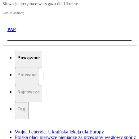
Słowacja utrzyma rewers gazu dla Ukrainy
Foto: Bloomberg
PAP
Powiązane
Polecane
Najnowsze
Tagi
Wojna i energia. Ukraińska lekcja dla Europy
Polska płaci pierwsze pieniądze za przegrany węglowy spór z