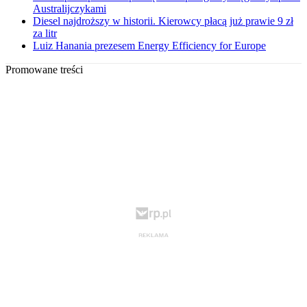
Australijczykami
Diesel najdroższy w historii. Kierowcy płacą już prawie 9 zł
za litr
Luiz Hanania prezesem Energy Efficiency for Europe
Promowane treści