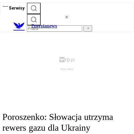
Serwisy
E
nergianews
Poroszenko: Słowacja utrzyma
rewers gazu dla Ukrainy