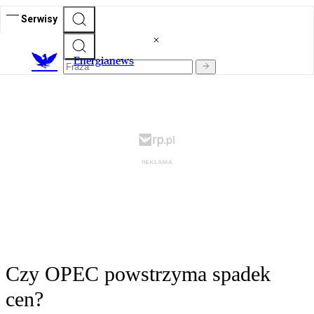
Serwisy
E
nergianews
Czy OPEC powstrzyma spadek
cen?