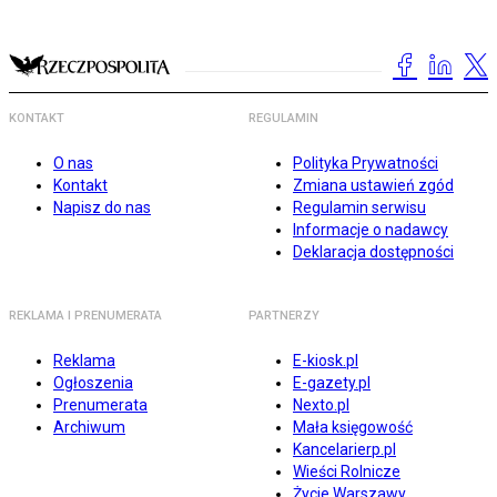
KONTAKT
REGULAMIN
O nas
Polityka Prywatności
Kontakt
Zmiana ustawień zgód
Napisz do nas
Regulamin serwisu
Informacje o nadawcy
Deklaracja dostępności
REKLAMA I PRENUMERATA
PARTNERZY
Reklama
E-kiosk.pl
Ogłoszenia
E-gazety.pl
Prenumerata
Nexto.pl
Archiwum
Mała księgowość
Kancelarierp.pl
Wieści Rolnicze
Życie Warszawy