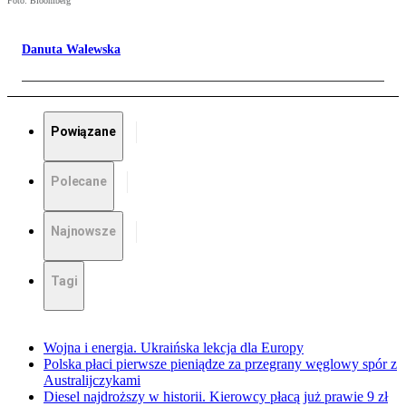
Foto: Bloomberg
Danuta Walewska
Powiązane
Polecane
Najnowsze
Tagi
Wojna i energia. Ukraińska lekcja dla Europy
Polska płaci pierwsze pieniądze za przegrany węglowy spór z
Australijczykami
Diesel najdroższy w historii. Kierowcy płacą już prawie 9 zł