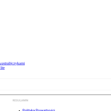
Australijczykami
litr
REGULAMIN
Polityka Prywatności