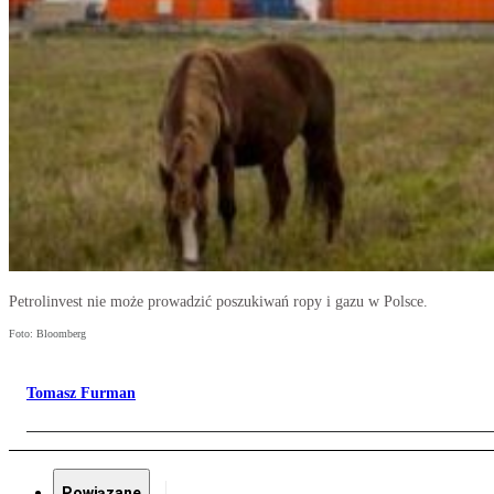
Petrolinvest nie może prowadzić poszukiwań ropy i gazu w Polsce.
Foto: Bloomberg
Tomasz Furman
Powiązane