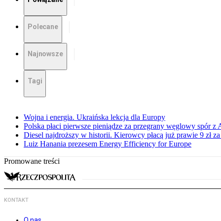
Polecane
Najnowsze
Tagi
Wojna i energia. Ukraińska lekcja dla Europy
Polska płaci pierwsze pieniądze za przegrany węglowy spór z 
Diesel najdroższy w historii. Kierowcy płacą już prawie 9 zł za 
Luiz Hanania prezesem Energy Efficiency for Europe
Promowane treści
KONTAKT
O nas