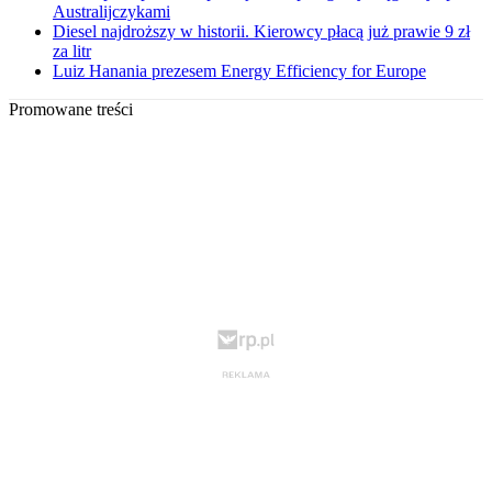
Australijczykami
Diesel najdroższy w historii. Kierowcy płacą już prawie 9 zł
za litr
Luiz Hanania prezesem Energy Efficiency for Europe
Promowane treści