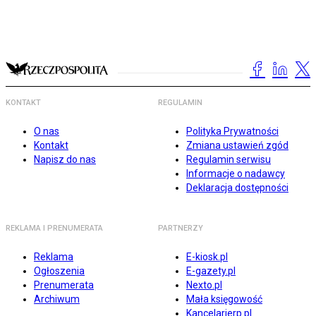
KONTAKT
REGULAMIN
O nas
Polityka Prywatności
Kontakt
Zmiana ustawień zgód
Napisz do nas
Regulamin serwisu
Informacje o nadawcy
Deklaracja dostępności
REKLAMA I PRENUMERATA
PARTNERZY
Reklama
E-kiosk.pl
Ogłoszenia
E-gazety.pl
Prenumerata
Nexto.pl
Archiwum
Mała księgowość
Kancelarierp.pl