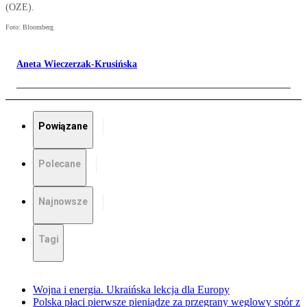
(OZE).
Foto: Bloomberg
Aneta Wieczerzak-Krusińska
Powiązane
Polecane
Najnowsze
Tagi
Wojna i energia. Ukraińska lekcja dla Europy
Polska płaci pierwsze pieniądze za przegrany węglowy spór z