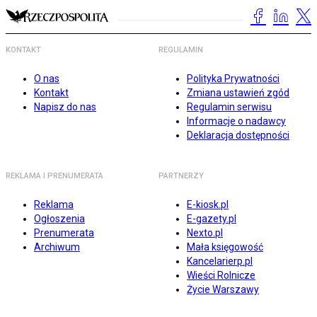
KONTAKT
REGULAMIN
O nas
Polityka Prywatności
Kontakt
Zmiana ustawień zgód
Napisz do nas
Regulamin serwisu
Informacje o nadawcy
Deklaracja dostępności
REKLAMA I PRENUMERATA
PARTNERZY
Reklama
E-kiosk.pl
Ogłoszenia
E-gazety.pl
Prenumerata
Nexto.pl
Archiwum
Mała księgowość
Kancelarierp.pl
Wieści Rolnicze
Życie Warszawy