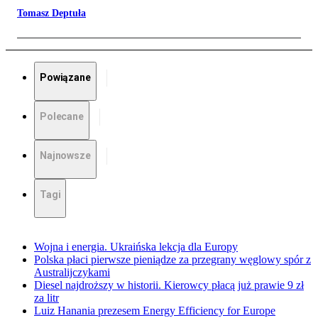
Tomasz Deptuła
Powiązane
Polecane
Najnowsze
Tagi
Wojna i energia. Ukraińska lekcja dla Europy
Polska płaci pierwsze pieniądze za przegrany węglowy spór z
Australijczykami
Diesel najdroższy w historii. Kierowcy płacą już prawie 9 zł
za litr
Luiz Hanania prezesem Energy Efficiency for Europe