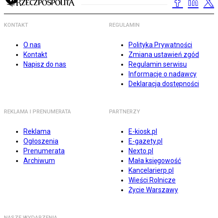
KONTAKT
REGULAMIN
O nas
Polityka Prywatności
Kontakt
Zmiana ustawień zgód
Napisz do nas
Regulamin serwisu
Informacje o nadawcy
Deklaracja dostępności
REKLAMA I PRENUMERATA
PARTNERZY
Reklama
E-kiosk.pl
Ogłoszenia
E-gazety.pl
Prenumerata
Nexto.pl
Archiwum
Mała księgowość
Kancelarierp.pl
Wieści Rolnicze
Życie Warszawy
NASZE WYDARZENIA