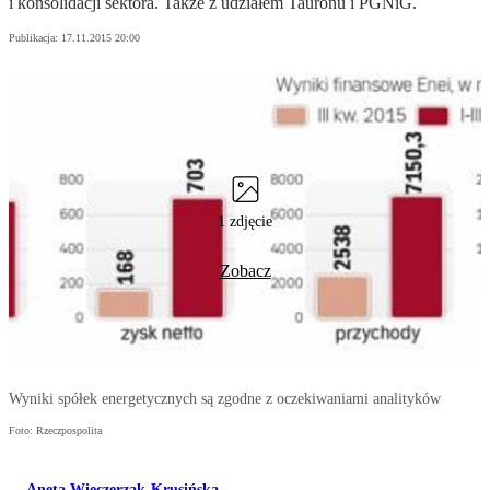
i konsolidacji sektora. Także z udziałem Tauronu i PGNiG.
Publikacja:
17.11.2015 20:00
1 zdjęcie
Zobacz
Wyniki spółek energetycznych są zgodne z oczekiwaniami analityków
Foto: Rzeczpospolita
Aneta Wieczerzak-Krusińska