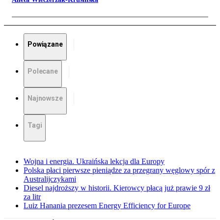
Powiązane
Polecane
Najnowsze
Tagi
Wojna i energia. Ukraińska lekcja dla Europy
Polska płaci pierwsze pieniądze za przegrany węglowy spór z
Australijczykami
Diesel najdroższy w historii. Kierowcy płacą już prawie 9 zł
za litr
Luiz Hanania prezesem Energy Efficiency for Europe