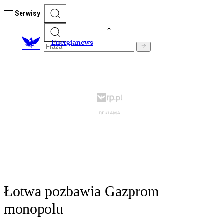
Serwisy
E
nergianews
Łotwa pozbawia Gazprom
monopolu