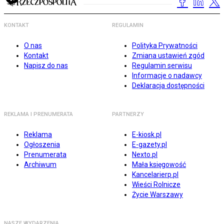
KONTAKT
REGULAMIN
O nas
Polityka Prywatności
Kontakt
Zmiana ustawień zgód
Napisz do nas
Regulamin serwisu
Informacje o nadawcy
Deklaracja dostępności
REKLAMA I PRENUMERATA
PARTNERZY
Reklama
E-kiosk.pl
Ogłoszenia
E-gazety.pl
Prenumerata
Nexto.pl
Archiwum
Mała księgowość
Kancelarierp.pl
Wieści Rolnicze
Życie Warszawy
NASZE WYDARZENIA