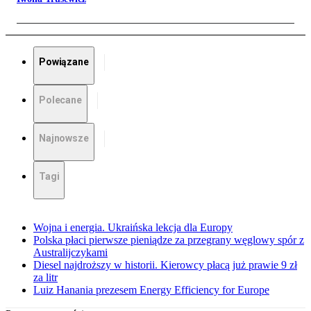
Powiązane
Polecane
Najnowsze
Tagi
Wojna i energia. Ukraińska lekcja dla Europy
Polska płaci pierwsze pieniądze za przegrany węglowy spór z
Australijczykami
Diesel najdroższy w historii. Kierowcy płacą już prawie 9 zł
za litr
Luiz Hanania prezesem Energy Efficiency for Europe