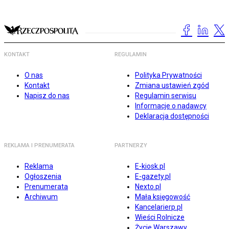
KONTAKT
REGULAMIN
O nas
Polityka Prywatności
Kontakt
Zmiana ustawień zgód
Napisz do nas
Regulamin serwisu
Informacje o nadawcy
Deklaracja dostępności
REKLAMA I PRENUMERATA
PARTNERZY
Reklama
E-kiosk.pl
Ogłoszenia
E-gazety.pl
Prenumerata
Nexto.pl
Archiwum
Mała księgowość
Kancelarierp.pl
Wieści Rolnicze
Życie Warszawy