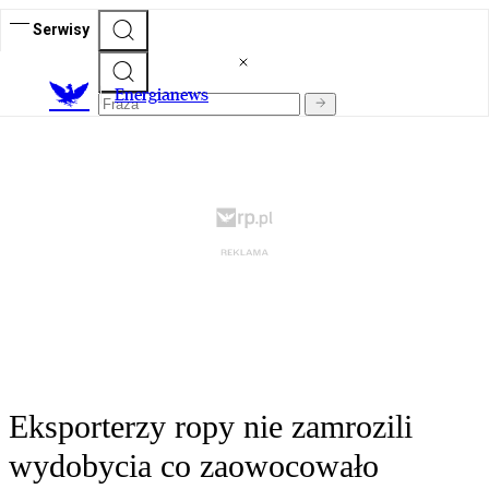
Serwisy
E
nergianews
Eksporterzy ropy nie zamrozili
wydobycia co zaowocowało