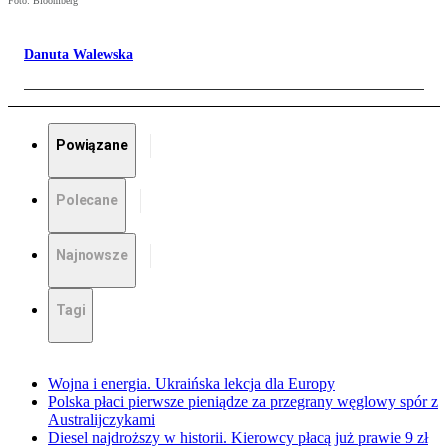
Foto: Bloomberg
Danuta Walewska
Powiązane
Polecane
Najnowsze
Tagi
Wojna i energia. Ukraińska lekcja dla Europy
Polska płaci pierwsze pieniądze za przegrany węglowy spór z
Australijczykami
Diesel najdroższy w historii. Kierowcy płacą już prawie 9 zł