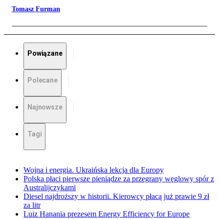
Tomasz Furman
Powiązane
Polecane
Najnowsze
Tagi
Wojna i energia. Ukraińska lekcja dla Europy
Polska płaci pierwsze pieniądze za przegrany węglowy spór z
Australijczykami
Diesel najdroższy w historii. Kierowcy płacą już prawie 9 zł
za litr
Luiz Hanania prezesem Energy Efficiency for Europe