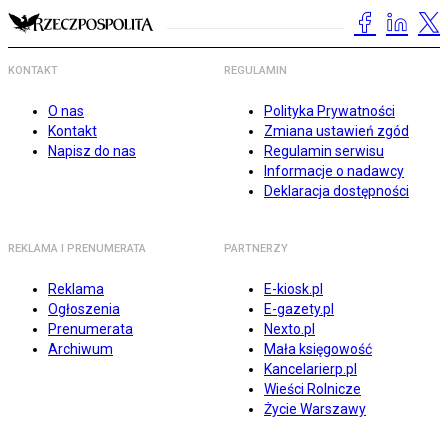
KONTAKT
REGULAMIN
O nas
Polityka Prywatności
Kontakt
Zmiana ustawień zgód
Napisz do nas
Regulamin serwisu
Informacje o nadawcy
Deklaracja dostępności
REKLAMA I PRENUMERATA
PARTNERZY
Reklama
E-kiosk.pl
Ogłoszenia
E-gazety.pl
Prenumerata
Nexto.pl
Archiwum
Mała księgowość
Kancelarierp.pl
Wieści Rolnicze
Życie Warszawy